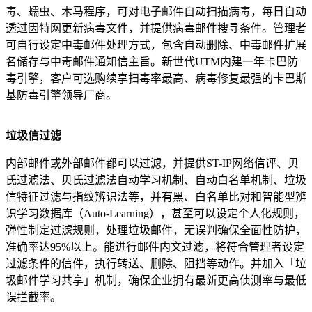
毒、蠕虫、木马程序，可对电子邮件自动扫描病毒，每日自动
透过因特网更新病毒文件，并提供病毒邮件搜寻条件。管理者
可自行设定中毒邮件处理方式，包含自动删除、中毒邮件扩展
名储存与中毒邮件通知信主旨。新世代UTM内建一年卡巴防
毒引擎，客户可选购续享扫毒率最高、病毒修复最强的卡巴斯
基防毒引擎领导厂商。
垃圾信过滤
内部邮件或外部邮件都可以过滤，并提供ST-IP网络信评、贝
氏过滤法、贝氏过滤法自动学习机制、自动白名单机制、垃圾
信特征过滤与指纹辨识法等，并有黑、白名单比对和智能型辨
识学习数据库（Auto-Learning），甚至可以设定个人化规则，
弹性制定过滤规则，处理垃圾邮件，无误判确保全面性防护，
准确率达95%以上。能进行邮件内文过滤，将符合管理者设定
过滤条件的信件，执行转送、删除、阻挡等动作。并加入「垃
圾邮件学习共享」机制，确保企业拥有最新更高侦测率与最低
误拦截率。