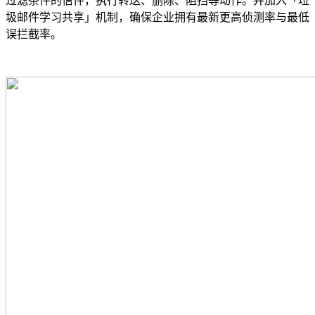
过滤条件的信件，执行转送、删除、阻挡等动作。并加入「垃
圾邮件学习共享」机制，确保企业拥有最新更高侦测率与最低
误拦截率。