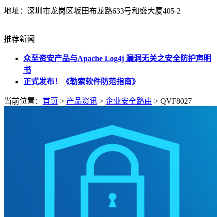
地址：深圳市龙岗区坂田布龙路633号和盛大厦405-2
推荐新闻
‎众至资安产品与Apache Log4j 漏洞无关之安全防护声明
书
正式发布！《勒索软件防范指南》
当前位置：
首页
>
产品资讯
>
企业安全路由
> QVF8027